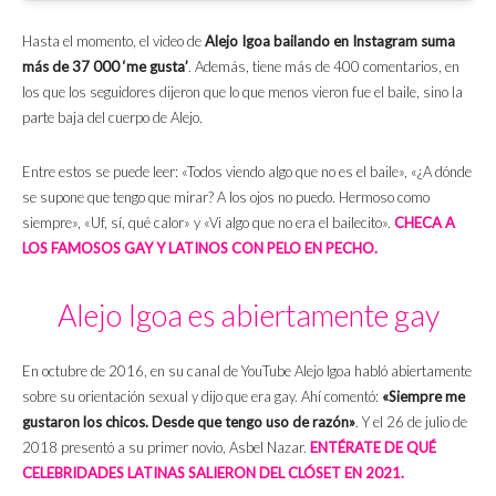
Hasta el momento, el video de
Alejo Igoa bailando en Instagram suma
más de 37 000 ‘me gusta’
. Además, tiene más de 400 comentarios, en
los que los seguidores dijeron que lo que menos vieron fue el baile, sino la
parte baja del cuerpo de Alejo.
Entre estos se puede leer: «Todos viendo algo que no es el baile», «¿A dónde
se supone que tengo que mirar? A los ojos no puedo. Hermoso como
siempre», «Uf, sí, qué calor» y «Vi algo que no era el bailecito».
CHECA A
LOS FAMOSOS GAY Y LATINOS CON PELO EN PECHO.
Alejo Igoa es abiertamente gay
En octubre de 2016, en su canal de YouTube Alejo Igoa habló abiertamente
sobre su orientación sexual y dijo que era gay. Ahí comentó:
«Siempre me
gustaron los chicos. Desde que tengo uso de razón»
. Y el 26 de julio de
2018 presentó a su primer novio, Asbel Nazar.
ENTÉRATE DE QUÉ
CELEBRIDADES LATINAS SALIERON DEL CLÓSET EN 2021.