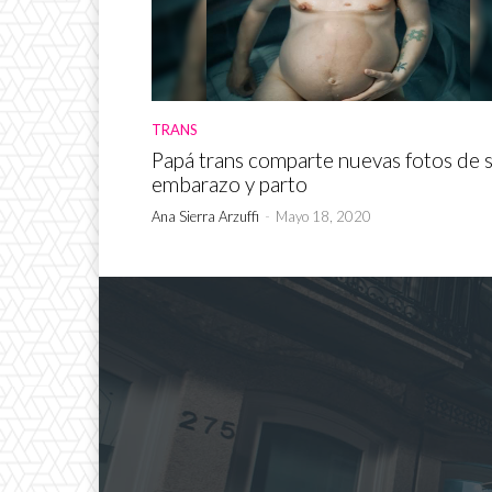
TRANS
Papá trans comparte nuevas fotos de 
embarazo y parto
Ana Sierra Arzuffi
-
Mayo 18, 2020