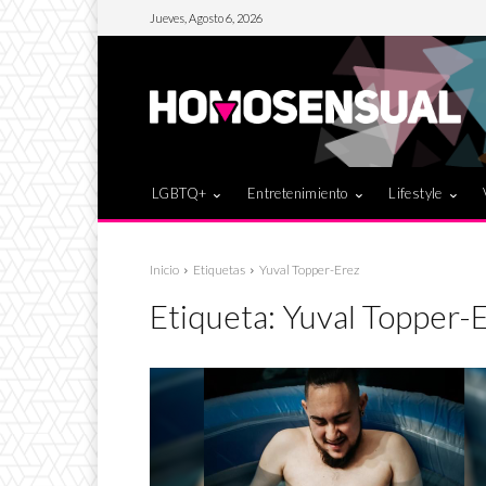
Jueves, Agosto 6, 2026
LGBTQ+
Entretenimiento
Lifestyle
Inicio
Etiquetas
Yuval Topper-Erez
Etiqueta:
Yuval Topper-