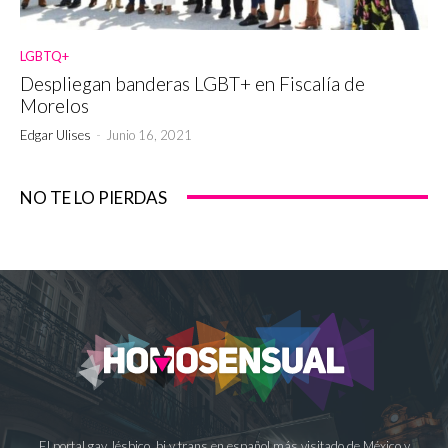
LGBTQ+
Despliegan banderas LGBT+ en Fiscalía de
Morelos
Edgar Ulises
-
Junio 16, 2021
NO TE LO PIERDAS
El portal gay, lésbico, bi y trans en español más visitado de México y