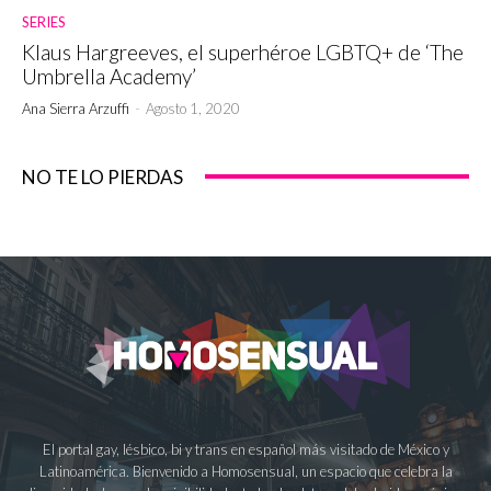
SERIES
Klaus Hargreeves, el superhéroe LGBTQ+ de ‘The
Umbrella Academy’
Ana Sierra Arzuffi
-
Agosto 1, 2020
NO TE LO PIERDAS
El portal gay, lésbico, bi y trans en español más visitado de México y
Latinoamérica. Bienvenido a Homosensual, un espacio que celebra la