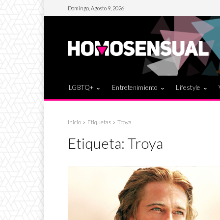
Domingo, Agosto 9, 2026
LGBTQ+
Entretenimiento
Lifestyle
Inicio
Etiquetas
Troya
Etiqueta:
Troya