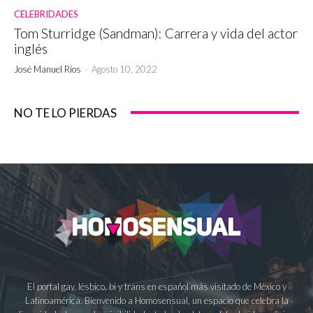
CELEBRIDADES
Tom Sturridge (Sandman): Carrera y vida del actor
inglés
José Manuel Ríos
-
Agosto 10, 2022
NO TE LO PIERDAS
El portal gay, lésbico, bi y trans en español más visitado de México y
Latinoamérica. Bienvenido a Homosensual, un espacio que celebra la