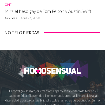
CINE
Mira el beso gay de Tom Felton y Austin Swift
Alex Sosa
-
Abril 27, 2020
NO TE LO PIERDAS
El portal gay, lésbico, bi y trans en español más visitado de México y
Latinoamérica. Bienvenido a Homosensual, un espacio que celebra la
diversidad y busca dar visibilidad a todas las letras del colorido acrónimo
LGBTTTIQA+.