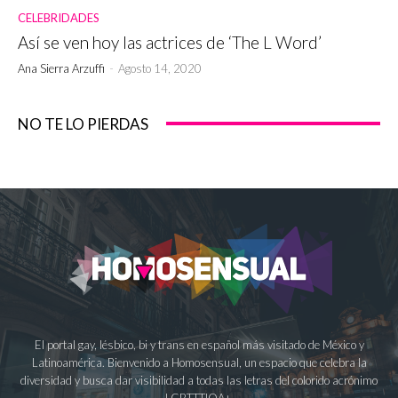
CELEBRIDADES
Así se ven hoy las actrices de ‘The L Word’
Ana Sierra Arzuffi
-
Agosto 14, 2020
NO TE LO PIERDAS
El portal gay, lésbico, bi y trans en español más visitado de México y
Latinoamérica. Bienvenido a Homosensual, un espacio que celebra la
diversidad y busca dar visibilidad a todas las letras del colorido acrónimo
LGBTTTIQA+.