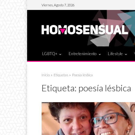
Viernes, Agosto 7, 2026
LGBTQ+
Entretenimiento
Lifestyle
Inicio
Etiquetas
Poesía lésbica
Etiqueta:
poesía lésbica