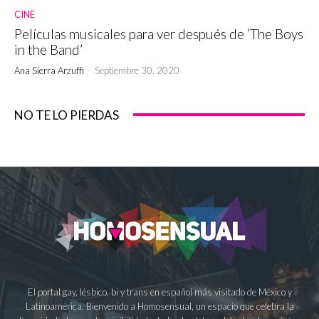
CINE
Películas musicales para ver después de ‘The Boys
in the Band’
Ana Sierra Arzuffi
-
Septiembre 30, 2020
NO TE LO PIERDAS
El portal gay, lésbico, bi y trans en español más visitado de México y
Latinoamérica. Bienvenido a Homosensual, un espacio que celebra la