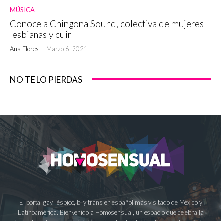
MÚSICA
Conoce a Chingona Sound, colectiva de mujeres
lesbianas y cuir
Ana Flores
-
Marzo 6, 2021
NO TE LO PIERDAS
El portal gay, lésbico, bi y trans en español más visitado de México y
Latinoamérica. Bienvenido a Homosensual, un espacio que celebra la