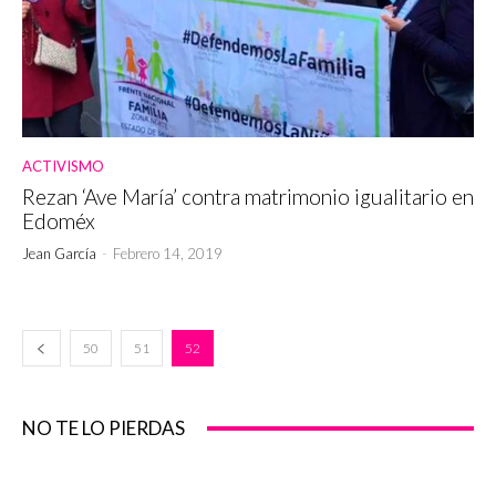
ACTIVISMO
Rezan ‘Ave María’ contra matrimonio igualitario en
Edoméx
Jean García
-
Febrero 14, 2019
50
51
52
NO TE LO PIERDAS