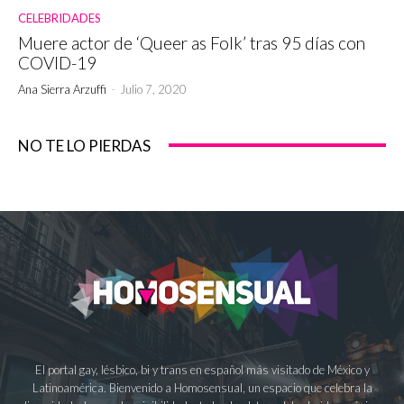
CELEBRIDADES
Muere actor de ‘Queer as Folk’ tras 95 días con
COVID-19
Ana Sierra Arzuffi
-
Julio 7, 2020
NO TE LO PIERDAS
El portal gay, lésbico, bi y trans en español más visitado de México y
Latinoamérica. Bienvenido a Homosensual, un espacio que celebra la