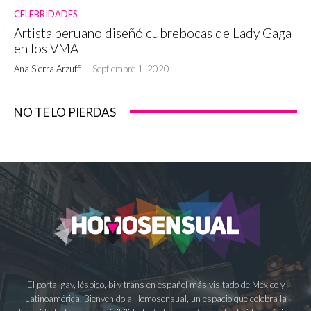
CELEBRIDADES
Artista peruano diseñó cubrebocas de Lady Gaga
en los VMA
Ana Sierra Arzuffi
-
Septiembre 1, 2020
NO TE LO PIERDAS
El portal gay, lésbico, bi y trans en español más visitado de México y
Latinoamérica. Bienvenido a Homosensual, un espacio que celebra la