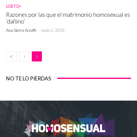
LGBTQ+
Razones por las que el matrimonio homosexual es
‘dañino’
Ana Sierra Arzuffi
-
Junio 2, 2020
1
2
NO TE LO PIERDAS