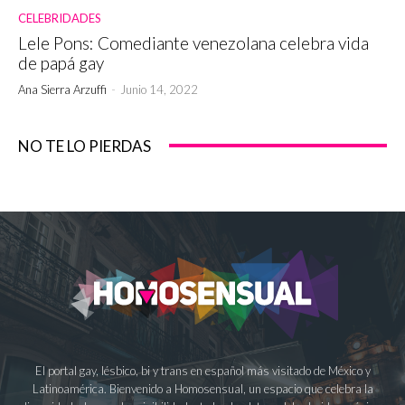
CELEBRIDADES
Lele Pons: Comediante venezolana celebra vida
de papá gay
Ana Sierra Arzuffi
-
Junio 14, 2022
NO TE LO PIERDAS
El portal gay, lésbico, bi y trans en español más visitado de México y
Latinoamérica. Bienvenido a Homosensual, un espacio que celebra la