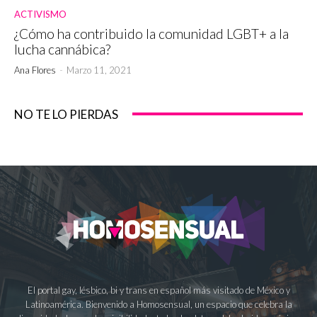
ACTIVISMO
¿Cómo ha contribuido la comunidad LGBT+ a la
lucha cannábica?
Ana Flores
-
Marzo 11, 2021
NO TE LO PIERDAS
El portal gay, lésbico, bi y trans en español más visitado de México y
Latinoamérica. Bienvenido a Homosensual, un espacio que celebra la