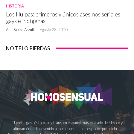
HISTORIA
Los Huipas: primeros y únicos asesinos seriales
gays e indígenas
Ana Sierra Arzuffi
-
Agosto 28, 2020
NO TE LO PIERDAS
El portal gay, lésbico, bi y trans en español más visitado de México y
Latinoamérica. Bienvenido a Homosensual, un espacio que celebra la