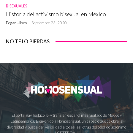
BISEXUALES
Historia del activismo bisexual en México
Edgar Ulises
-
Septiembre 23, 2020
NO TE LO PIERDAS
El portal gay, lésbico, bi y trans en español más visitado de México y
Latinoamérica. Bienvenido a Homosensual, un espacio que celebra la
diversidad y busca dar visibilidad a todas las letras del colorido acrónimo
LGBTTTIQA+.