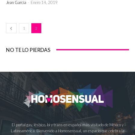
Jean García
-
Enero 14, 2019
1
2
NO TE LO PIERDAS
El portal gay, lésbico, bi y trans en español más visitado de México y
Latinoamérica. Bienvenido a Homosensual, un espacio que celebra la