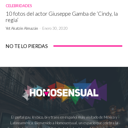
CELEBRIDADES
10 fotos del actor Giuseppe Gamba de ‘Cindy, la
regia’
Yet Akatzin Almazán
-
Enero 30, 2020
NO TE LO PIERDAS
El portal gay, lésbico, bi y trans en español más visitado de México y
Latinoamérica. Bienvenido a Homosensual, un espacio que celebra la