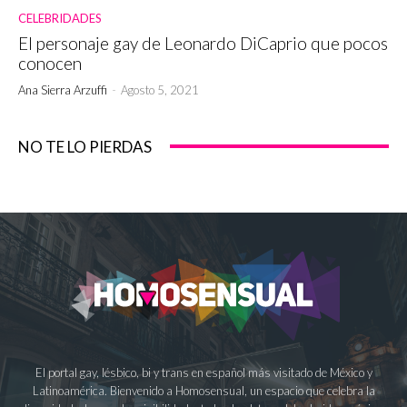
CELEBRIDADES
El personaje gay de Leonardo DiCaprio que pocos
conocen
Ana Sierra Arzuffi
-
Agosto 5, 2021
NO TE LO PIERDAS
El portal gay, lésbico, bi y trans en español más visitado de México y
Latinoamérica. Bienvenido a Homosensual, un espacio que celebra la