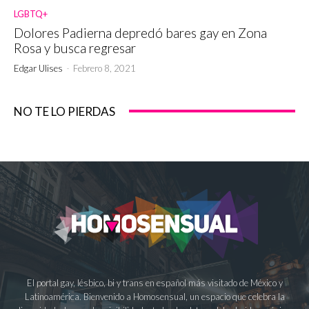
LGBTQ+
Dolores Padierna depredó bares gay en Zona
Rosa y busca regresar
Edgar Ulises
-
Febrero 8, 2021
NO TE LO PIERDAS
El portal gay, lésbico, bi y trans en español más visitado de México y
Latinoamérica. Bienvenido a Homosensual, un espacio que celebra la