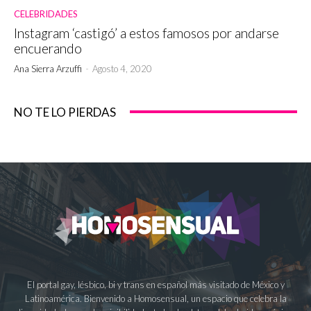
CELEBRIDADES
Instagram ‘castigó’ a estos famosos por andarse
encuerando
Ana Sierra Arzuffi
-
Agosto 4, 2020
NO TE LO PIERDAS
El portal gay, lésbico, bi y trans en español más visitado de México y
Latinoamérica. Bienvenido a Homosensual, un espacio que celebra la