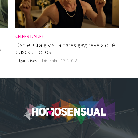
CELEBRIDADES
Daniel Craig visita bares gay; revela qué
’
busca en ellos
Edgar Ulises
-
Diciembre 13, 2022