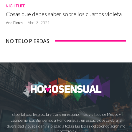
NIGHTLIFE
Cosas que debes saber sobre los cuartos violeta
Ana Flores
-
Abril 8, 2021
NO TE LO PIERDAS
El portal gay, lésbico, bi y trans en español más visitado de México y
Latinoamérica. Bienvenido a Homosensual, un espacio que celebra la
diversidad y busca dar visibilidad a todas las letras del colorido acrónimo
LGBTTTIQA+.