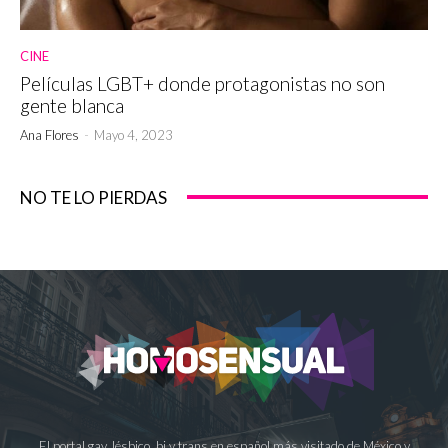
CINE
Películas LGBT+ donde protagonistas no son
gente blanca
Ana Flores
-
Mayo 4, 2023
NO TE LO PIERDAS
El portal gay, lésbico, bi y trans en español más visitado de México y