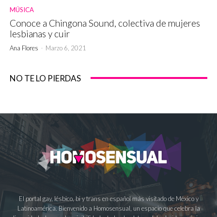
MÚSICA
Conoce a Chingona Sound, colectiva de mujeres
lesbianas y cuir
Ana Flores
-
Marzo 6, 2021
NO TE LO PIERDAS
El portal gay, lésbico, bi y trans en español más visitado de México y
Latinoamérica. Bienvenido a Homosensual, un espacio que celebra la