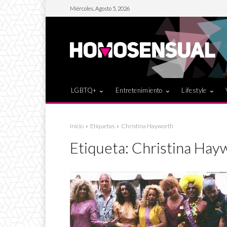
Miércoles, Agosto 5, 2026
LGBTQ+
Entretenimiento
Lifestyle
Inicio
Etiquetas
Christina Hayworth
Etiqueta:
Christina Hay