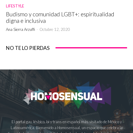
LIFESTYLE
Budismo y comunidad LGBT+: espiritualidad
digna e inclusiva
Ana Sierra Arzuffi
-
Octubre 12, 2020
NO TE LO PIERDAS
El portal gay, lésbico, bi y trans en español más visitado de México y
Latinoamérica. Bienvenido a Homosensual, un espacio que celebra la