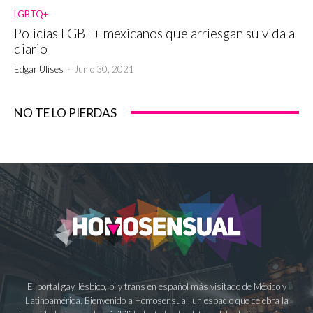
LGBTQ+
Policías LGBT+ mexicanos que arriesgan su vida a
diario
Edgar Ulises
-
Junio 30, 2021
NO TE LO PIERDAS
El portal gay, lésbico, bi y trans en español más visitado de México y
Latinoamérica. Bienvenido a Homosensual, un espacio que celebra la