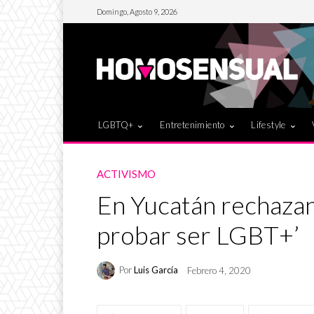
Domingo, Agosto 9, 2026
LGBTQ+
Entretenimiento
Lifestyle
ACTIVISMO
En Yucatán rechazan 
probar ser LGBT+’
Por
Luis García
Febrero 4, 2020