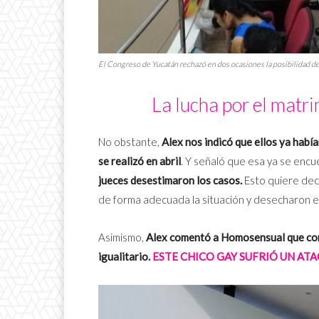
El Congreso de Yucatán rechazó en dos ocasiones la posibilidad de l
La lucha por el matri
No obstante,
Alex nos indicó que ellos ya hab
se realizó en abril
. Y señaló que esa ya se encu
jueces desestimaron los casos.
Esto quiere deci
de forma adecuada la situación y desecharon el
Asimismo,
Alex comentó a Homosensual que con
igualitario.
ESTE CHICO GAY SUFRIÓ UN A