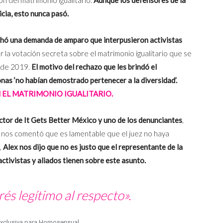
icia, esto nunca pasó.
chó una demanda de amparo que interpusieron activistas
r la votación secreta sobre el matrimonio igualitario que se
o de 2019.
El motivo del rechazo que les brindó el
nas ‘no habían demostrado pertenecer a la diversidad’.
 EL MATRIMONIO IGUALITARIO.
ctor de It Gets Better México y uno de los denunciantes
,
Él nos comentó que es lamentable que el juez no haya
,
Alex nos dijo que no es justo que el representante de la
activistas y aliados tienen sobre este asunto.
rés legítimo al respecto».
exclusiva para Homosensual