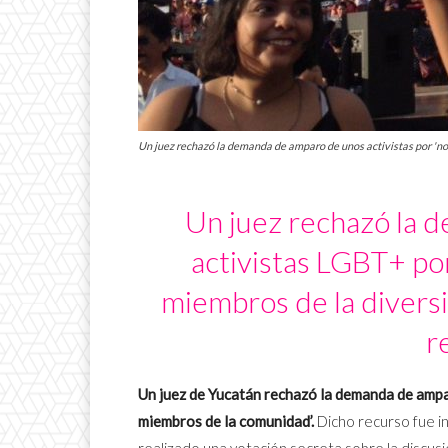
Un juez rechazó la demanda de amparo de unos activistas por 'n
Un juez rechazó la 
activistas LGBT+ po
miembros de la diversid
r
Un juez de Yucatán rechazó la demanda de ampa
miembros de la comunidad’.
Dicho recurso fue i
realizado una votación secreta sobre la discusi