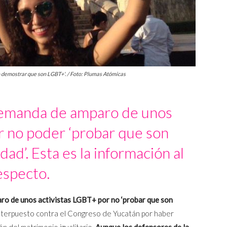
o demostrar que son LGBT+'. / Foto: Plumas Atómicas
demanda de amparo de unos
r no poder ‘probar que son
ad’. Esta es la información al
especto.
ro de unos activistas LGBT+ por no ‘probar que son
nterpuesto contra el Congreso de Yucatán por haber
ón del matrimonio igualitario.
Aunque los defensores de la