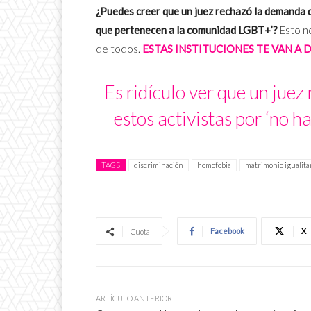
¿Puedes creer que un juez rechazó la demanda d
que pertenecen a la comunidad LGBT+’?
Esto n
de todos.
ESTAS INSTITUCIONES TE VAN A 
Es ridículo ver que un jue
estos activistas por ‘no 
TAGS
discriminación
homofobia
matrimonio igualita
Facebook
X
Cuota
ARTÍCULO ANTERIOR