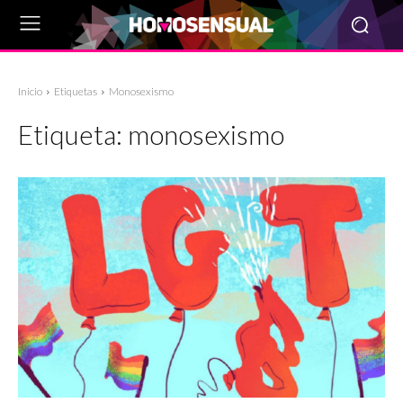
Inicio
Etiquetas
Monosexismo
Etiqueta:
monosexismo