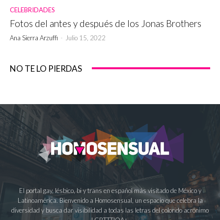
CELEBRIDADES
Fotos del antes y después de los Jonas Brothers
Ana Sierra Arzuffi
-
Julio 15, 2022
NO TE LO PIERDAS
El portal gay, lésbico, bi y trans en español más visitado de México y
Latinoamérica. Bienvenido a Homosensual, un espacio que celebra la
diversidad y busca dar visibilidad a todas las letras del colorido acrónimo
LGBTTTIQA+.