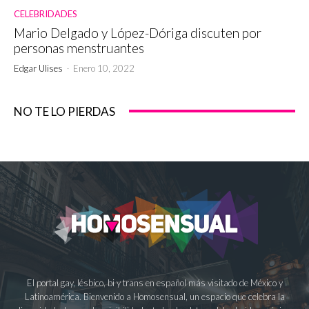
CELEBRIDADES
Mario Delgado y López-Dóriga discuten por
personas menstruantes
Edgar Ulises
-
Enero 10, 2022
NO TE LO PIERDAS
El portal gay, lésbico, bi y trans en español más visitado de México y
Latinoamérica. Bienvenido a Homosensual, un espacio que celebra la