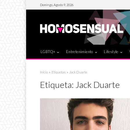
Domingo, Agosto 9, 2026
LGBTQ+
Entretenimiento
Lifestyle
Inicio
Etiquetas
Jack Duarte
Etiqueta:
Jack Duarte