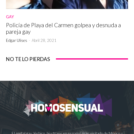
GAY
Policía de Playa del Carmen golpea y desnuda a
pareja gay
Edgar Ulises
-
Abril 28, 2021
NO TE LO PIERDAS
El portal gay, lésbico, bi y trans en español más visitado de México y