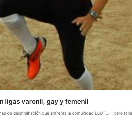
n ligas varonil, gay y femenil
ormas de discriminación que enfrenta la comunidad LGBTQ+, pero tambi