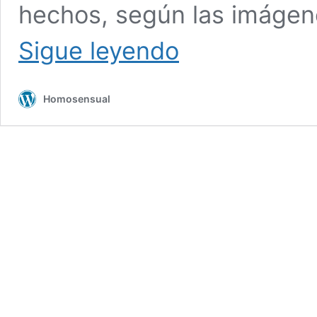
hechos, según las imágene
Gay
Sigue leyendo
humillado
‘por
feo’
Homosensual
comparte
pantallazos
de
agresión